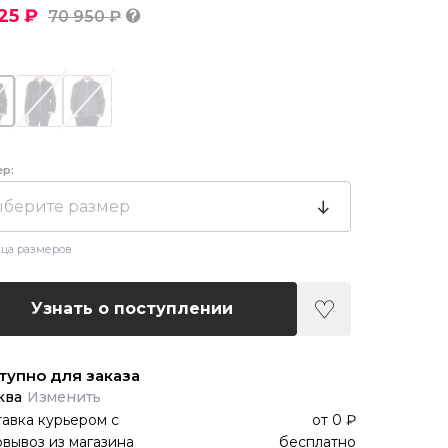
25 ₽
70 950 ₽
ер:
берите размер
ца размеров
Узнать о поступлении
тупно для заказа
ква
Изменить
авка курьером
с
от
0 ₽
вывоз из магазина
бесплатно