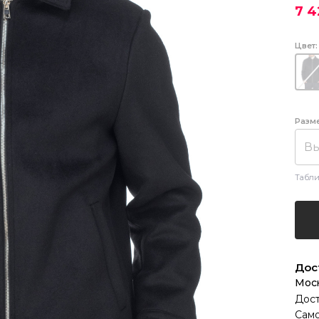
7 4
Цвет:
Разм
Вы
Табли
Дос
Мос
Дост
Само