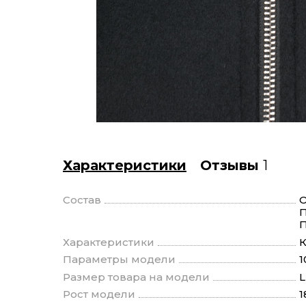
Характеристики
Отзывы
1
Состав
О
П
П
Характеристики
К
Параметры модели
1
Размер товара на модели
L
Рост модели
1