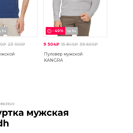
-
40
%
д 5ч
1д 5ч
40₽
23 100₽
9 504₽
15 840₽
39 600₽
ужской
Пуловер мужской
KANGRA
0863920
уртка мужская
dh