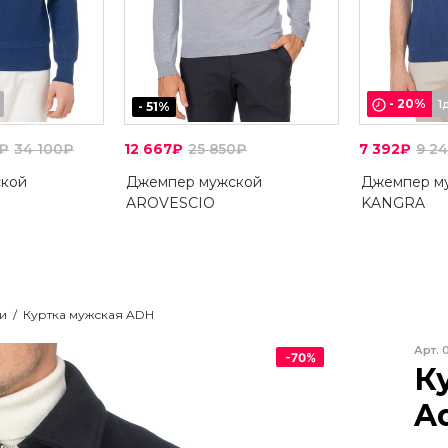
-
20
%
1
-
51
%
0₽
34 100₽
12 667₽
25 850₽
7 392₽
9 2
кой
Джемпер мужской
Джемпер м
AROVESCIO
KANGRA
и
/
Куртка мужская ADH
Арт.
-
70
%
К
A