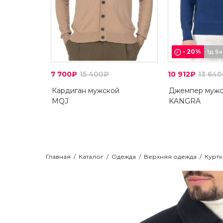
-
20
%
1д 5ч
7 700₽
15 400₽
10 912₽
13 64
Кардиган мужской
Джемпер мужс
MQJ
KANGRA
Главная
/
Каталог
/
Одежда
/
Верхняя одежда
/
Куртк