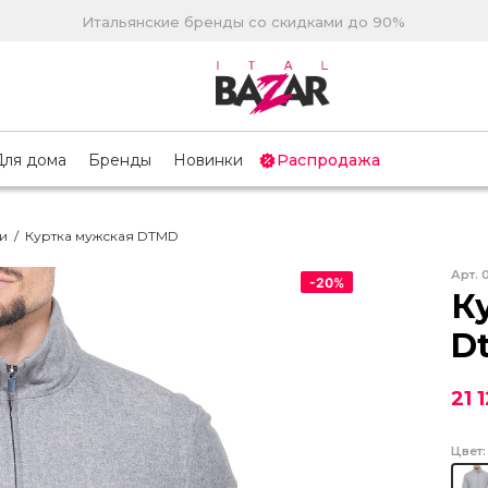
Итальянские бренды со скидками до 90%
Для дома
Бренды
Новинки
Распродажа
и
/
Куртка мужская DTMD
Арт.
-
20
%
К
D
21 
Цвет: