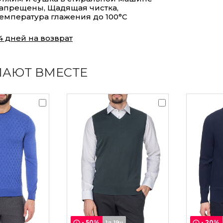
апрещены, Щадящая чистка,
емпература глажения до 100°С
4 дней на возврат
ПАЮТ ВМЕСТЕ
-
50
%
-
20
%
1д 19ч