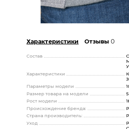
Характеристики
Отзывы
0
Состав
О
М
У
Характеристики
К
З
Параметры модели
1
Размер товара на модели
5
Рост модели
1
Происхождение бренда:
Р
Страна производитель:
Р
Уход
Р
О