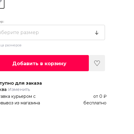
ер:
берите размер
ца размеров
Добавить в корзину
тупно для заказа
ква
Изменить
авка курьером
с
от
0 ₽
вывоз из магазина
бесплатно