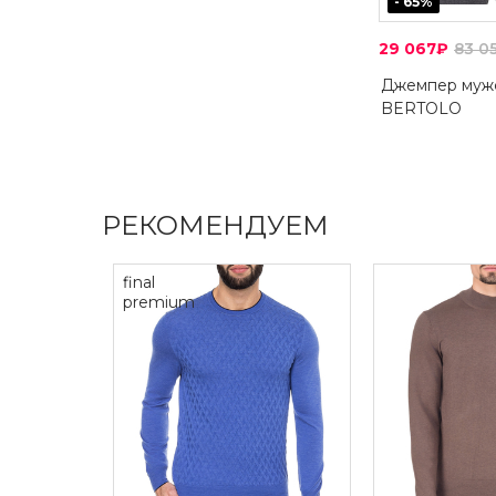
-
65
%
29 067₽
83 0
Джемпер муж
BERTOLO
РЕКОМЕНДУЕМ
final
premium