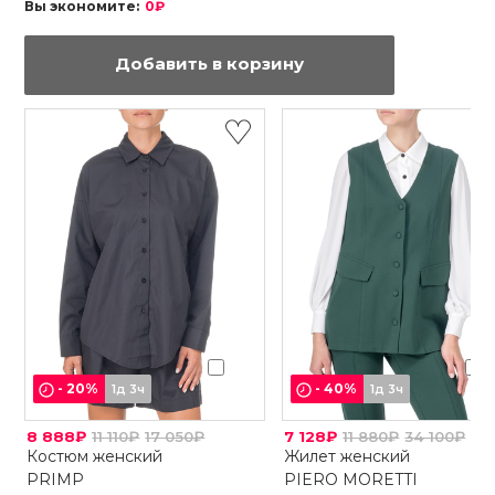
Вы экономите:
0₽
Добавить в корзину
-
20
%
-
40
%
1д 3ч
1д 3ч
8 888₽
11 110₽
17 050₽
7 128₽
11 880₽
34 100₽
Костюм женский
Жилет женский
PRIMP
PIERO MORETTI