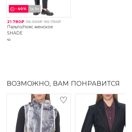
-
40
%
1д 3ч
21 780₽
36 300₽
90 750₽
Пальто/пояс женское
SHADE
42
ВОЗМОЖНО, ВАМ ПОНРАВИТСЯ