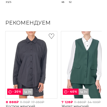
XS/S
48
52
РЕКОМЕНДУЕМ
-
20
%
-
40
%
1д 3ч
1д 3ч
8 888₽
11 110₽
17 050₽
7 128₽
11 880₽
34 100₽
Костюм женский
Жилет женский