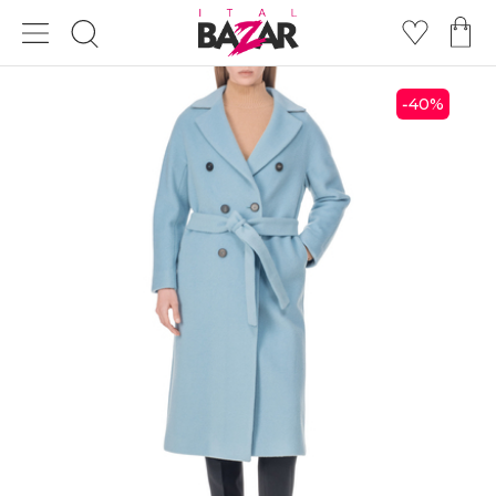
40
%
-