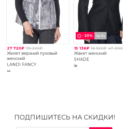
-
20
%
1д 3ч
27 720₽
79 200₽
15 136₽
18 920₽
47 300₽
Жилет верхний пуховый
Жакет женский
женский
SHADE
LANDI FANCY
38
44
ПОДПИШИТЕСЬ НА СКИДКИ!