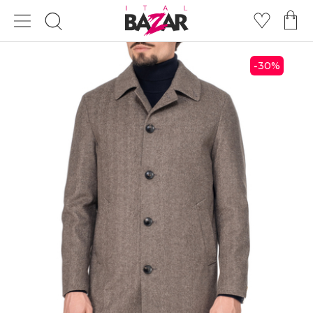
30
%
-