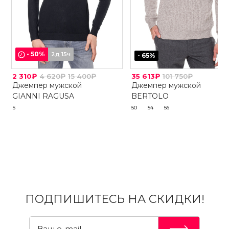
-
50
%
2д 15ч
-
65
%
2 310₽
4 620₽
15 400₽
35 613₽
101 750₽
Джемпер мужской
Джемпер мужской
GIANNI RAGUSA
BERTOLO
S
50
54
56
ПОДПИШИТЕСЬ НА СКИДКИ!