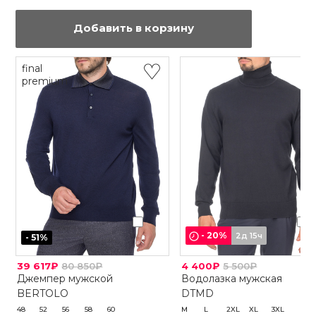
Добавить в корзину
final
premium
-
20
%
2д 15ч
-
51
%
39 617₽
80 850₽
4 400₽
5 500₽
Джемпер мужской
Водолазка мужская
BERTOLO
DTMD
48
52
56
58
60
M
L
2XL
XL
3XL