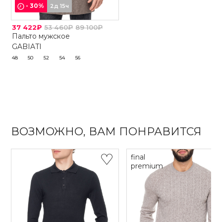
-
30
%
2д 15ч
37 422₽
53 460₽
89 100₽
Пальто мужское
GABIATI
48
50
52
54
56
ВОЗМОЖНО, ВАМ ПОНРАВИТСЯ
final
premium