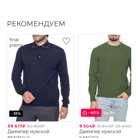
РЕКОМЕНДУЕМ
final
premium
-
40
%
2д 15ч
-
51
%
39 617₽
80 850₽
9 504₽
15 840₽
39 600₽
Джемпер мужской
Джемпер мужской