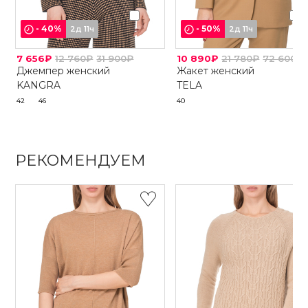
-
40
%
-
50
%
2д 11ч
2д 11ч
7 656₽
12 760₽
31 900₽
10 890₽
21 780₽
72 600₽
Джемпер женский
Жакет женский
KANGRA
TELA
42
46
40
РЕКОМЕНДУЕМ