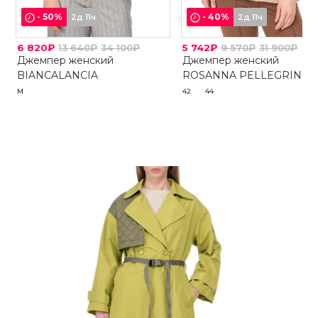
-
50
%
-
40
%
2д 11ч
2д 11ч
6 820₽
13 640₽
34 100₽
5 742₽
9 570₽
31 900₽
Джемпер женский
Джемпер женский
BIANCALANCIA
ROSANNA PELLEGRINI
M
42
44