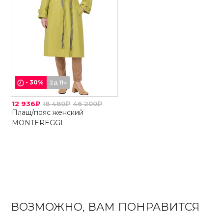
-
30
%
2д 11ч
12 936₽
18 480₽
46 200₽
Плащ/пояс женский
MONTEREGGI
ВОЗМОЖНО, ВАМ ПОНРАВИТСЯ