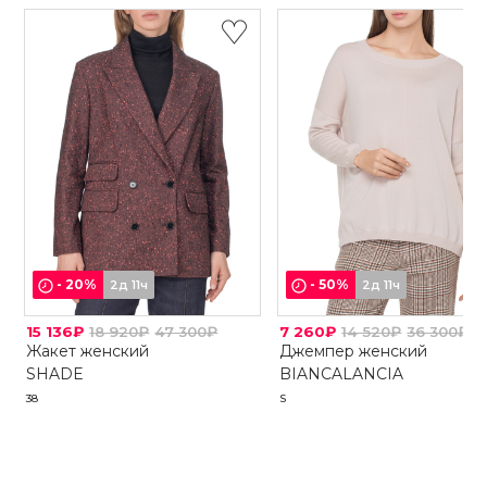
-
20
%
-
50
%
2д 11ч
2д 11ч
15 136₽
18 920₽
47 300₽
7 260₽
14 520₽
36 300₽
Жакет женский
Джемпер женский
SHADE
BIANCALANCIA
38
S