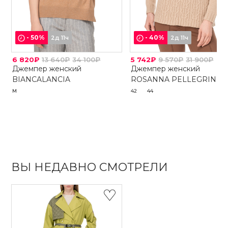
-
50
%
-
40
%
2д 11ч
2д 11ч
6 820₽
13 640₽
34 100₽
5 742₽
9 570₽
31 900₽
Джемпер женский
Джемпер женский
BIANCALANCIA
ROSANNA PELLEGRINI
M
42
44
ВЫ НЕДАВНО СМОТРЕЛИ