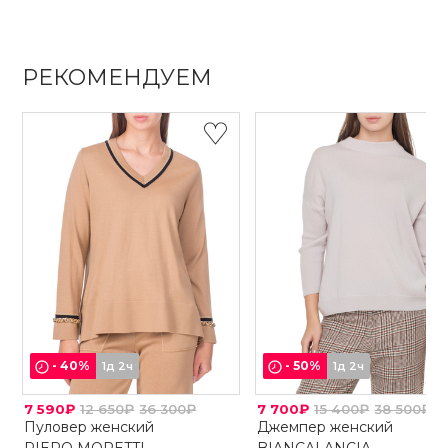
РЕКОМЕНДУЕМ
-
40
%
-
50
%
1д 2ч
1д 2ч
7 590₽
12 650₽
36 300₽
7 700₽
15 400₽
38 500₽
Пуловер женский
Джемпер женский