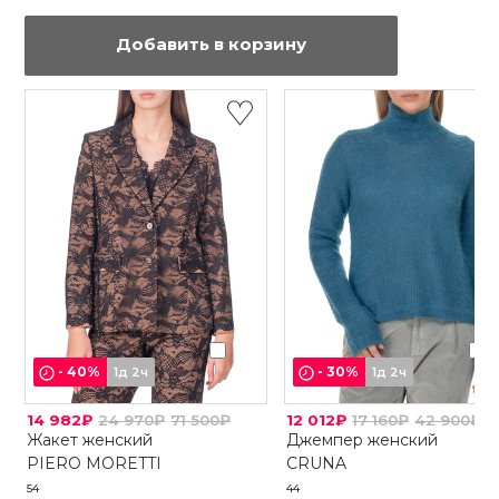
Добавить в корзину
-
40
%
-
30
%
1д 2ч
1д 2ч
14 982₽
24 970₽
71 500₽
12 012₽
17 160₽
42 900₽
Жакет женский
Джемпер женский
PIERO MORETTI
CRUNA
54
44