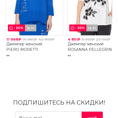
-
20
%
-
30
%
1д 2ч
1д 2ч
11 968₽
14 960₽
42 900₽
4 851₽
6 930₽
23 100₽
Джемпер женский
Джемпер женский
PIERO MORETTI
ROSANNA PELLEGRINI
44
44
ПОДПИШИТЕСЬ НА СКИДКИ!