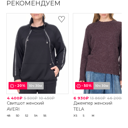
РЕКОМЕНДУЕМ
-
20
%
-
50
%
10ч 30м
10ч 30м
4 400₽
5 500₽
10 450₽
6 930₽
13 860₽
46 200₽
Свитшот женский
Джемпер женский
AVERI
TELA
48
50
52
54
56
XS
S
M