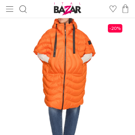
20
%
-