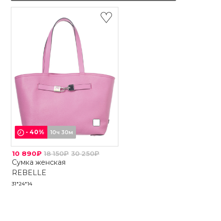
-
40
%
10ч 30м
10 890₽
18 150₽
30 250₽
Сумка женская
REBELLE
31*24*14