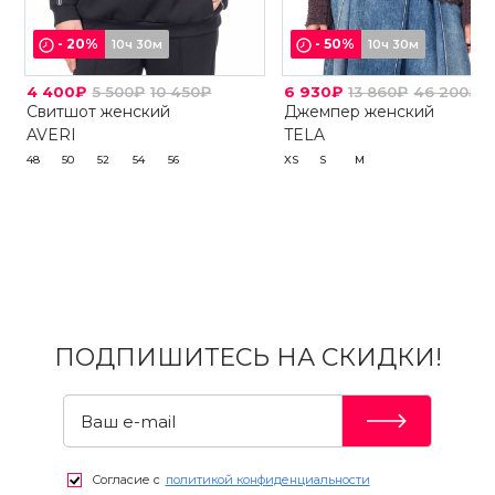
-
20
%
-
50
%
10ч 30м
10ч 30м
4 400₽
5 500₽
10 450₽
6 930₽
13 860₽
46 200₽
Свитшот женский
Джемпер женский
AVERI
TELA
48
50
52
54
56
XS
S
M
ПОДПИШИТЕСЬ НА СКИДКИ!
Согласие с
политикой конфиденциальности