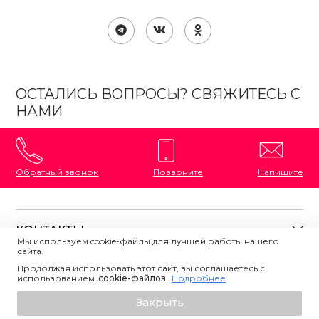
ОСТАЛИСЬ ВОПРОСЫ? СВЯЖИТЕСЬ С
НАМИ
Обратный звонок
Позвоните
Напишите
КОНТАКТЫ
Мы используем cookie-файлы для лучшей работы нашего
сайта.
8 (800) 333-87-72
Магазины на карте
Продолжая использовать этот сайт, вы соглашаетесь с
ПОЛЕЗНАЯ ИНФОРМАЦИЯ
использованием
Напишите нам
сookie-файлов.
Подробнее
О магазине
Добавить в корзину
Закрыть
Контакты
Политика конфиденциальности