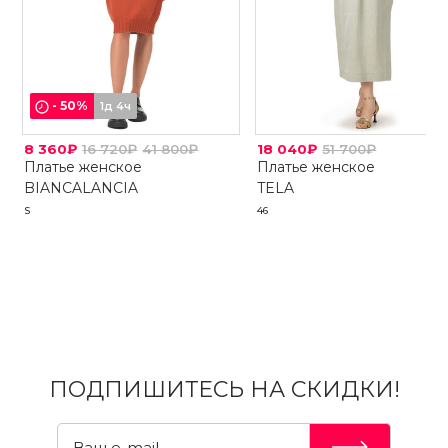
-
50
%
1д 4ч
8 360₽
16 720₽
41 800₽
18 040₽
51 700₽
Платье женское
Платье женское
BIANCALANCIA
TELA
S
46
ПОДПИШИТЕСЬ НА СКИДКИ!