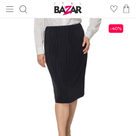
40
%
-