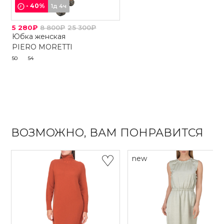
-
40
%
1д 4ч
5 280₽
8 800₽
25 300₽
Юбка женская
PIERO MORETTI
50
54
ВОЗМОЖНО, ВАМ ПОНРАВИТСЯ
new