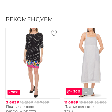
РЕКОМЕНДУЕМ
-
30
%
1д 4ч
-
70
%
3 663₽
12 210₽
40 700₽
11 088₽
15 840₽
52 800₽
Платье женское
Платье женское