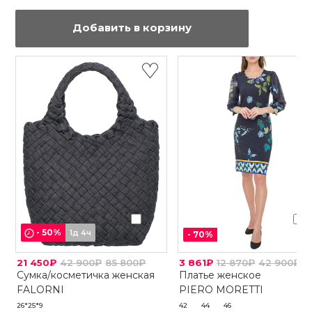
Добавить в корзину
-
50
%
1д 4ч
-
70
%
21 450₽
42 900₽
85 800₽
3 861₽
12 870₽
42 900₽
Сумка/косметичка женская
Платье женское
FALORNI
PIERO MORETTI
26*25*9
42
44
46