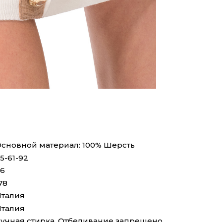
сновной материал: 100% Шерсть
5-61-92
6
78
талия
талия
учная стирка, Отбеливание запрещено,