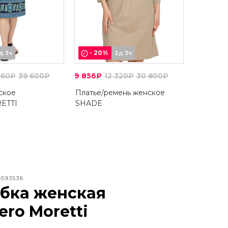
-
20
%
д 3ч
2д 3ч
860₽
39 600₽
9 856₽
12 320₽
30 800₽
ское
Платье/ремень женское
ETTI
SHADE
0593536
бка женская
ero Moretti