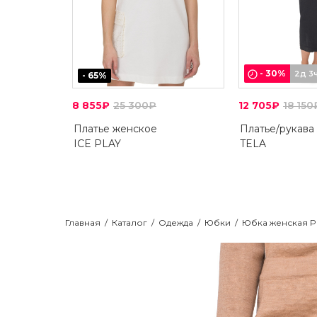
-
30
%
2д 3
-
65
%
8 855₽
25 300₽
12 705₽
18 150
Платье женское
Платье/рукава
ICE PLAY
TELA
Главная
/
Каталог
/
Одежда
/
Юбки
/
Юбка женская P