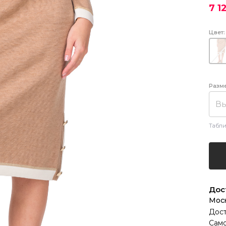
7 1
Цвет:
Разм
Вы
Табли
Дос
Мос
Дост
Само