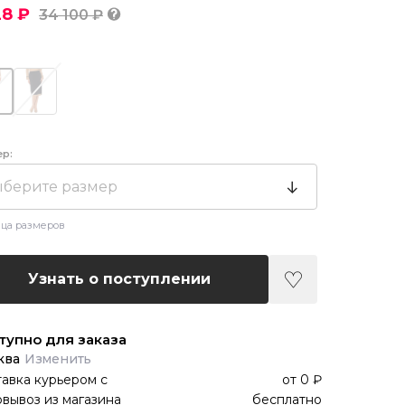
28 ₽
34 100 ₽
ер:
берите размер
ца размеров
Узнать о поступлении
тупно для заказа
ква
Изменить
авка курьером
с
от
0 ₽
вывоз из магазина
бесплатно