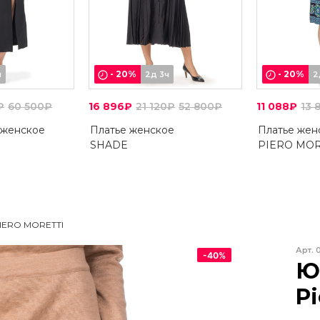
-
20
%
-
20
%
ч
2д 3ч
2
₽
60 500₽
16 896₽
21 120₽
52 800₽
11 088₽
13 
 женское
Платье женское
Платье жен
SHADE
PIERO MOR
IERO MORETTI
Арт.
-
40
%
Ю
Pi