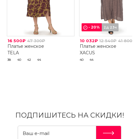
-
20
%
2д 23ч
16 500₽
47 300₽
10 032₽
12 540₽
41 800₽
Платье женское
Платье женское
TELA
XACUS
38
40
42
44
40
44
ПОДПИШИТЕСЬ НА СКИДКИ!