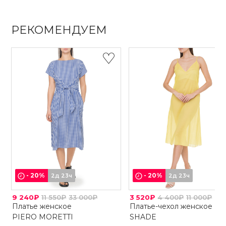
РЕКОМЕНДУЕМ
-
20
%
-
20
%
2д 23ч
2д 23ч
9 240₽
11 550₽
33 000₽
3 520₽
4 400₽
11 000₽
Платье женское
Платье-чехол женское
PIERO MORETTI
SHADE