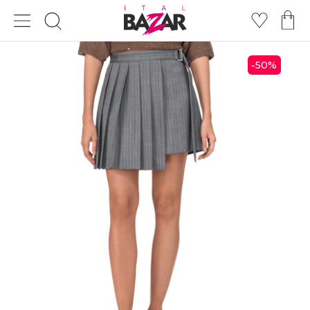
50
%
-