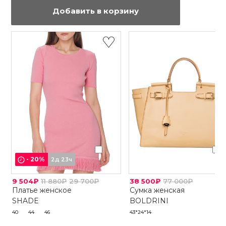
Добавить в корзину
-
20
%
2д 23ч
9 504₽
11 880₽
29 700₽
38 500₽
77 000₽
Платье женское
Сумка женская
SHADE
BOLDRINI
40
44
46
43*24*14