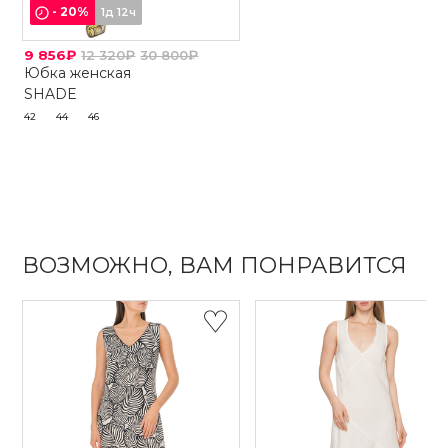
-
20
%
1д 12ч
9 856₽
12 320₽
30 800₽
Юбка женская
SHADE
42
44
46
ВОЗМОЖНО, ВАМ ПОНРАВИТСЯ