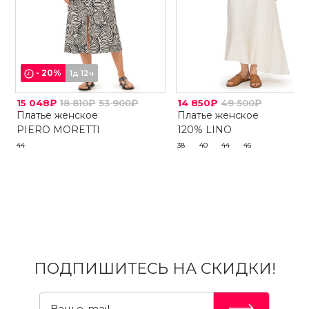
-
20
%
1д 12ч
15 048₽
18 810₽
53 900₽
14 850₽
49 500₽
Платье женское
Платье женское
PIERO MORETTI
120% LINO
44
38
40
44
46
ПОДПИШИТЕСЬ НА СКИДКИ!