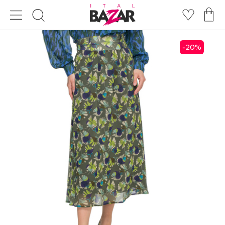
20
%
-