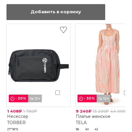
Добавить в корзину
-
20
%
-
30
%
1д 12ч
1д 12ч
1 408₽
1 760₽
9 240₽
13 200₽
44 000₽
Несессер
Платье женское
TORBER
TELA
27*18*6
38
40
42