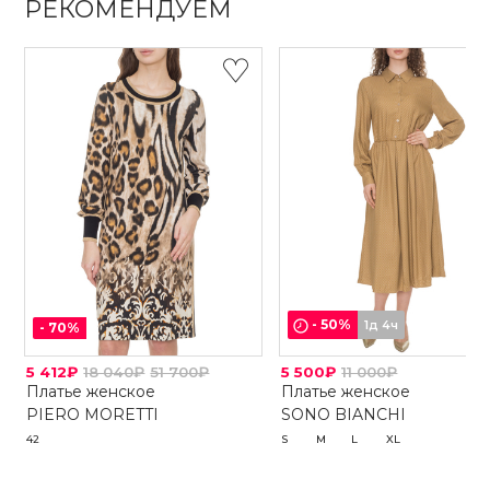
РЕКОМЕНДУЕМ
-
50
%
1д 4ч
-
70
%
5 412₽
18 040₽
51 700₽
5 500₽
11 000₽
Платье женское
Платье женское
PIERO MORETTI
SONO BIANCHI
42
S
M
L
XL