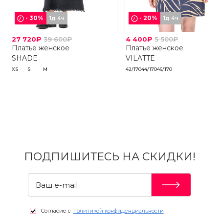
-
30
%
-
20
%
1д 4ч
1д 4ч
27 720₽
39 600₽
4 400₽
5 500₽
Платье женское
Платье женское
SHADE
VILATTE
XS
S
M
42/170
44/170
46/170
ПОДПИШИТЕСЬ НА СКИДКИ!
Согласие с
политикой конфиденциальности