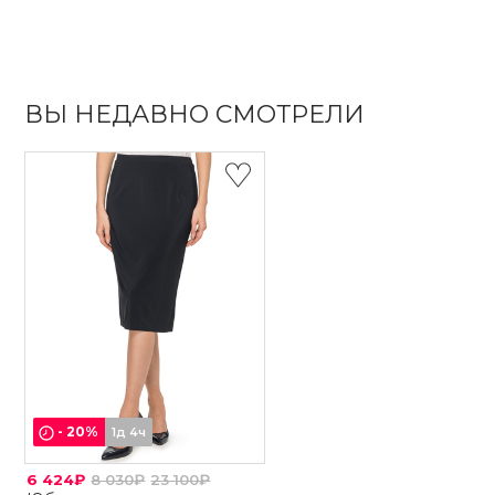
ВЫ НЕДАВНО СМОТРЕЛИ
-
20
%
1д 4ч
6 424₽
8 030₽
23 100₽