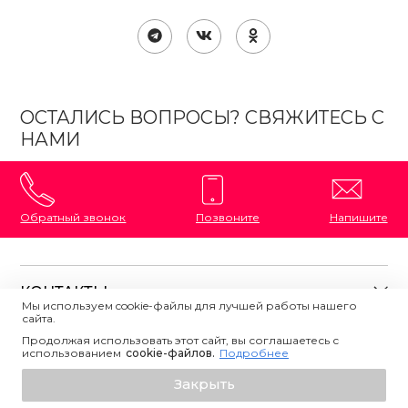
ОСТАЛИСЬ ВОПРОСЫ? СВЯЖИТЕСЬ С
НАМИ
Обратный звонок
Позвоните
Напишите
КОНТАКТЫ
Мы используем cookie-файлы для лучшей работы нашего
сайта.
8 (800) 333-87-72
Магазины на карте
Продолжая использовать этот сайт, вы соглашаетесь с
ПОЛЕЗНАЯ ИНФОРМАЦИЯ
использованием
Напишите нам
сookie-файлов.
Подробнее
О магазине
Добавить в корзину
Закрыть
Контакты
Политика конфиденциальности