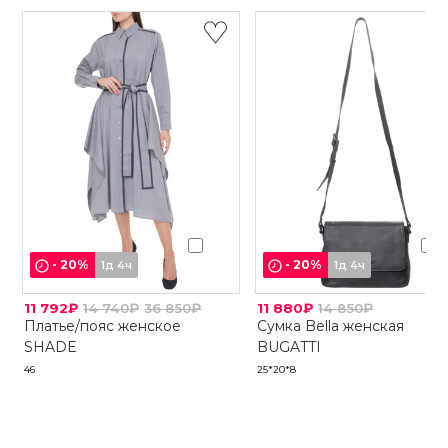
-
20
%
-
20
%
1д 4ч
1д 4ч
11 792₽
14 740₽
36 850₽
11 880₽
14 850₽
Платье/пояс женское
Сумка Bella женская
SHADE
BUGATTI
46
25*20*8