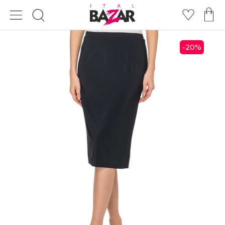
20
%
-