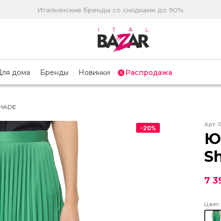
Итальянские бренды со скидками до 90%
Для дома
Бренды
Новинки
Распродажа
SHADE
Арт.
-
20
%
Ю
S
7 3
Цвет: