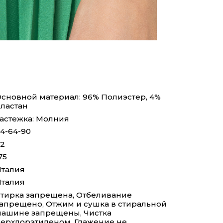
сновной материал: 96% Полиэстер, 4%
ластан
астежка: Молния
4-64-90
2
75
талия
талия
тирка запрещена, Отбеливание
апрещено, Отжим и сушка в стиральной
ашине запрещены, Чистка
ерхлорэтиленом, Глажение не