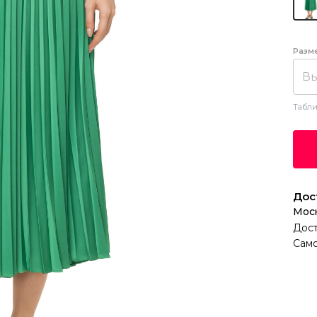
Разм
Вы
Табли
Дос
Мос
Дост
Само