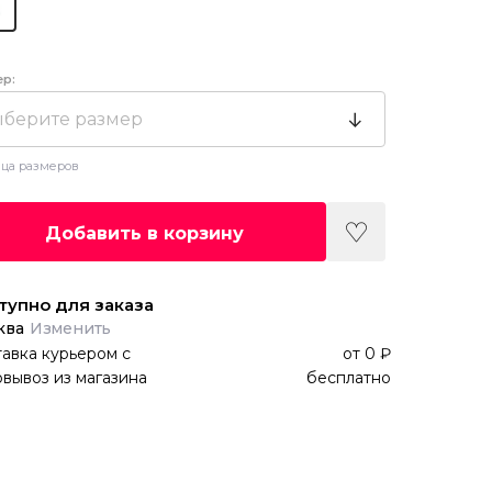
ер:
берите размер
ца размеров
Добавить в корзину
тупно для заказа
ква
Изменить
авка курьером
с
от
0 ₽
вывоз из магазина
бесплатно