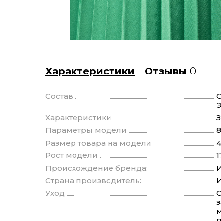
Характеристики
Отзывы
0
Состав
О
Э
Характеристики
З
Параметры модели
8
Размер товара на модели
4
Рост модели
1
Происхождение бренда:
И
Страна производитель:
И
Уход
С
з
м
п