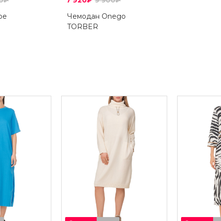
50₽
7 920₽
9 900₽
ое
Чемодан Onego
TORBER