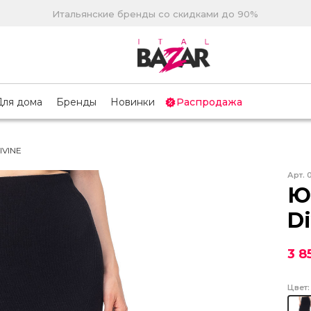
Итальянские бренды со скидками до 90%
Для дома
Бренды
Новинки
Распродажа
IVINE
Арт.
Ю
Di
3 8
Цвет: