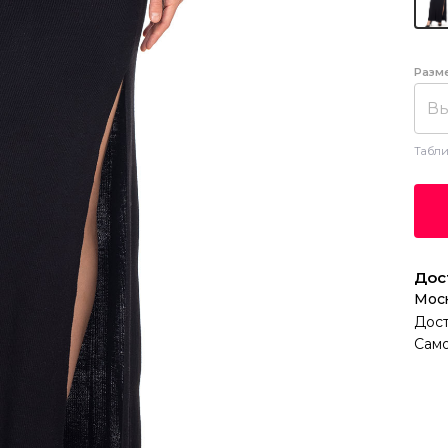
Разм
Вы
Табли
Дос
Мос
Дост
Само