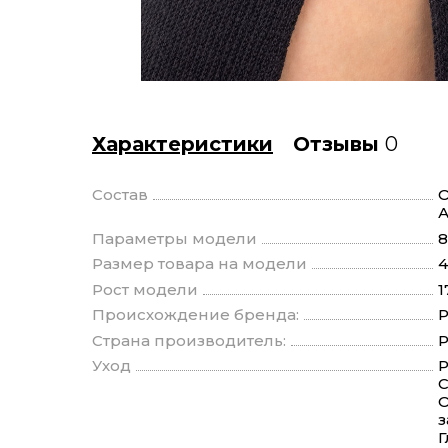
Характеристики
Отзывы
0
Состав
О
Параметры модели
8
Размер товара на модели
4
Рост модели
1
Происхождение бренда:
Р
Страна производитель:
Р
Уход
Р
С
О
з
Г