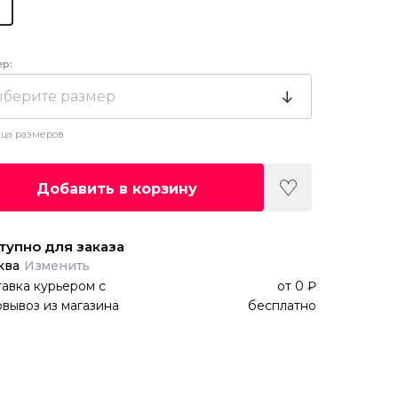
ер:
берите размер
ца размеров
Добавить в корзину
тупно для заказа
ква
Изменить
авка курьером
с
от
0 ₽
вывоз из магазина
бесплатно