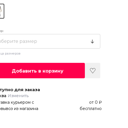
ер:
берите размер
ца размеров
Добавить в корзину
тупно для заказа
ква
Изменить
авка курьером
с
от
0 ₽
вывоз из магазина
бесплатно