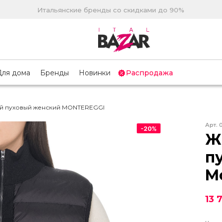
Итальянские бренды со скидками до 90%
Для дома
Бренды
Новинки
Распродажа
й пуховый женский MONTEREGGI
Арт.
-
20
%
Ж
п
M
13 