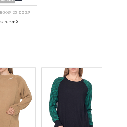
 800₽
22 000₽
 женский