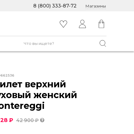
8 (800) 333-87-72
Магазины
0662536
илет верхний
уховый женский
ontereggi
728 ₽
42 900 ₽