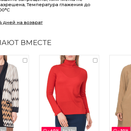
азрешена, Температура глажения до
00°С
4 дней на возврат
ПАЮТ ВМЕСТЕ
-
40
%
-
50
%
22ч
3д 22ч