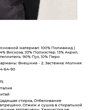
сновной материал: 100% Полиамид |
4% Вискоза, 33% Полиэстер, 13% Акрил,
теплитель: 90% Пух, 10% Перо
арманы: Внешние - 2; Застежка: Молния
4-64-90
75
талия
итай
адящая стирка, Отбеливание
апрещено, Отжим и сушка в стиральной
ашине запрещены, Химчистка не