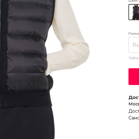
Цвет:
Разм
Вы
Табли
Дос
Мос
Дост
Само