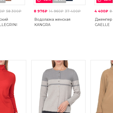
90₽
58 300₽
8 976₽
14 960₽
37 400₽
4 400₽
8
ский
Водолазка женская
Джемпер
LLEGRINI
KANGRA
GAELLE