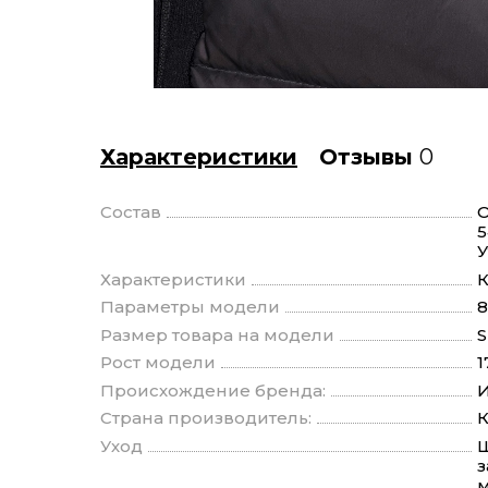
Характеристики
Отзывы
0
Состав
О
5
У
Характеристики
К
Параметры модели
8
Размер товара на модели
S
Рост модели
1
Происхождение бренда:
И
Страна производитель:
К
Уход
Щ
з
м