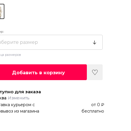
ер:
берите размер
ца размеров
Добавить в корзину
тупно для заказа
ква
Изменить
авка курьером
с
от
0 ₽
вывоз из магазина
бесплатно