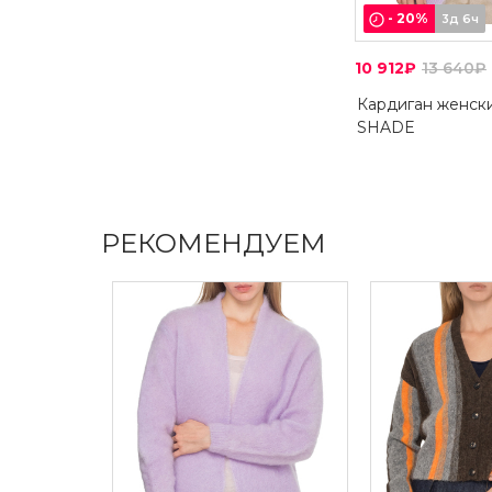
-
20
%
3д 6ч
10 912₽
13 640₽
Кардиган женск
SHADE
РЕКОМЕНДУЕМ