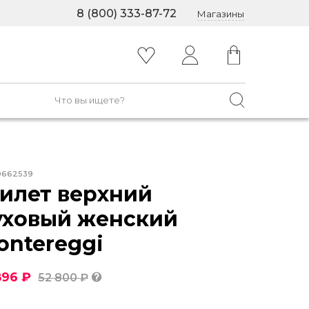
8 (800) 333-87-72
Магазины
0662539
илет верхний
уховый женский
ontereggi
896 ₽
52 800 ₽