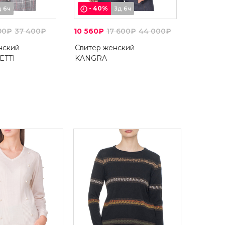
-
40
%
д 6ч
3д 6ч
90₽
37 400₽
10 560₽
17 600₽
44 000₽
нский
Свитер женский
ETTI
KANGRA