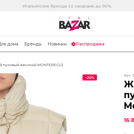
Итальянские бренды со скидками до 90%
Для дома
Бренды
Новинки
Распродажа
й пуховый женский MONTEREGGI
Арт.
-
20
%
Ж
п
M
16 