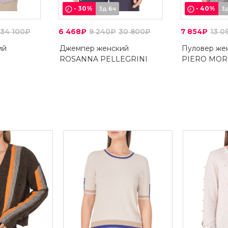
-
30
%
-
40
%
3д 6ч
3
34 100₽
6 468₽
9 240₽
30 800₽
7 854₽
13 0
ий
Джемпер женский
Пуловер же
ROSANNA PELLEGRINI
PIERO MOR