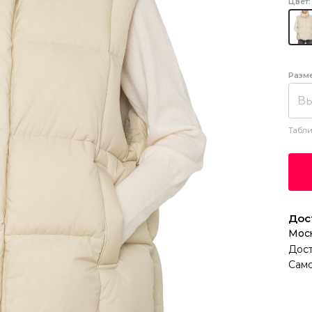
Цвет:
Разм
Вы
Табли
Дос
Мос
Дост
Само