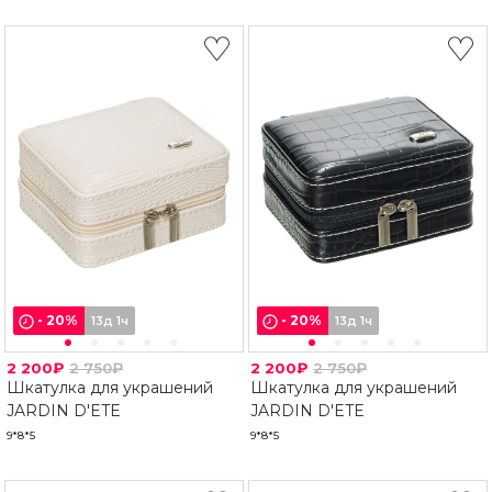
-
20
%
-
20
%
13д 1ч
13д 1ч
2 200₽
2 750₽
2 200₽
2 750₽
Шкатулка для украшений
Шкатулка для украшений
JARDIN D'ETE
JARDIN D'ETE
9*8*5
9*8*5