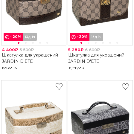
-
20
%
-
20
%
13д 1ч
13д 1ч
4 400₽
5 500₽
5 280₽
6 600₽
Шкатулка для украшений
Шкатулка для украшений
JARDIN D'ETE
JARDIN D'ETE
16*13,5*11,5
18,5*13,5*13