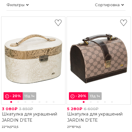
Фильтры
Сортировка
-
20
%
-
20
%
13д 1ч
13д 1ч
3 080₽
3 850₽
5 280₽
6 600₽
Шкатулка для украшений
Шкатулка для украшений
JARDIN D'ETE
JARDIN D'ETE
22*14,5*12,5
21*15*14,5