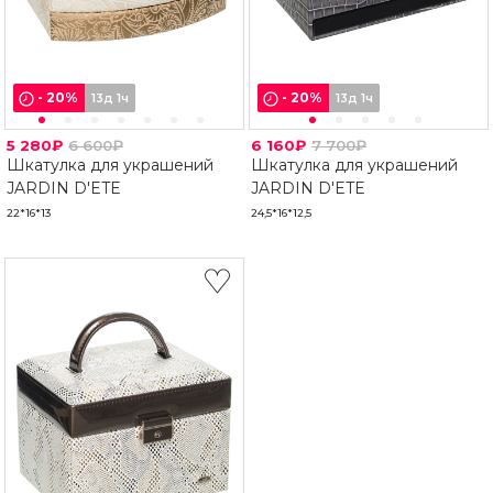
-
20
%
-
20
%
13д 1ч
13д 1ч
5 280₽
6 600₽
6 160₽
7 700₽
Шкатулка для украшений
Шкатулка для украшений
JARDIN D'ETE
JARDIN D'ETE
22*16*13
24,5*16*12,5