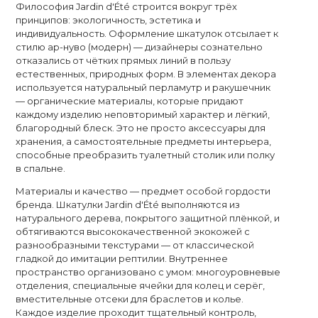
Философия Jardin d'Été строится вокруг трёх
принципов: экологичность, эстетика и
индивидуальность. Оформление шкатулок отсылает к
стилю ар-нуво (модерн) — дизайнеры сознательно
отказались от чётких прямых линий в пользу
естественных, природных форм. В элементах декора
используется натуральный перламутр и ракушечник
— органические материалы, которые придают
каждому изделию неповторимый характер и лёгкий,
благородный блеск. Это не просто аксессуары для
хранения, а самостоятельные предметы интерьера,
способные преобразить туалетный столик или полку
в спальне.
Материалы и качество — предмет особой гордости
бренда. Шкатулки Jardin d'Été выполняются из
натурального дерева, покрытого защитной плёнкой, и
обтягиваются высококачественной экокожей с
разнообразными текстурами — от классической
гладкой до имитации рептилии. Внутреннее
пространство организовано с умом: многоуровневые
отделения, специальные ячейки для колец и серёг,
вместительные отсеки для браслетов и колье.
Каждое изделие проходит тщательный контроль,