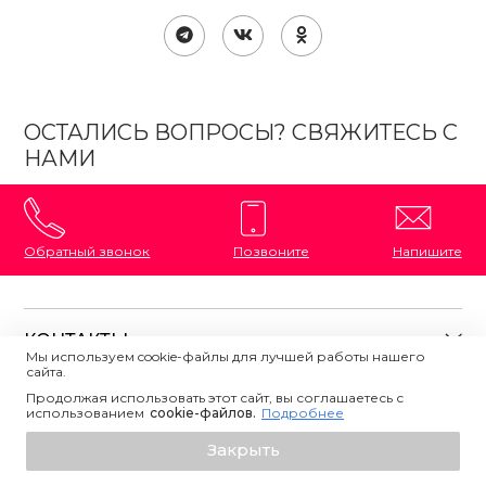
ОСТАЛИСЬ ВОПРОСЫ? СВЯЖИТЕСЬ С
НАМИ
Обратный звонок
Позвоните
Напишите
КОНТАКТЫ
Мы используем cookie-файлы для лучшей работы нашего
сайта.
8 (800) 333-87-72
Магазины на карте
Продолжая использовать этот сайт, вы соглашаетесь с
ПОЛЕЗНАЯ ИНФОРМАЦИЯ
использованием
сookie-файлов.
Подробнее
Напишите нам
О магазине
Закрыть
Контакты
Политика конфиденциальности