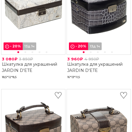
-
20
%
-
20
%
13д 1ч
13д 1ч
3 080₽
3 850₽
3 960₽
4 950₽
Шкатулка для украшений
Шкатулка для украшений
JARDIN D'ETE
JARDIN D'ETE
18,5*12*8,5
16*13*11,5