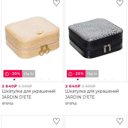
-
20
%
-
20
%
13д 1ч
13д 1ч
2 640₽
3 300₽
2 640₽
3 300₽
Шкатулка для украшений
Шкатулка для украшений
JARDIN D'ETE
JARDIN D'ETE
13*13*5,5
13*13*5,5