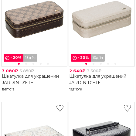
-
20
%
-
20
%
13д 1ч
13д 1ч
3 080₽
3 850₽
2 640₽
3 300₽
Шкатулка для украшений
Шкатулка для украшений
JARDIN D'ETE
JARDIN D'ETE
19,5*10*6
19,5*10*6