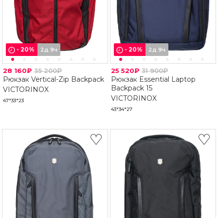
-
20
%
-
20
%
2д 9ч
2д 9ч
28 160₽
35 200₽
25 520₽
31 900₽
Рюкзак Vertical-Zip Backpack
Рюкзак Essential Laptop
Backpack 15
VICTORINOX
VICTORINOX
47*33*23
43*34*27