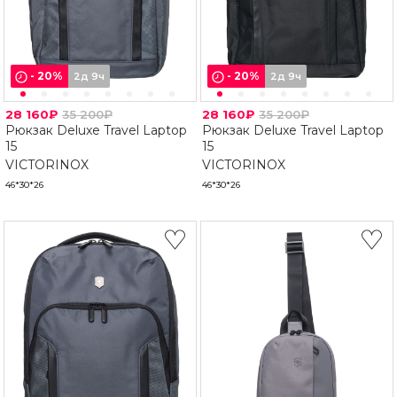
-
20
%
-
20
%
2д 9ч
2д 9ч
28 160₽
35 200₽
28 160₽
35 200₽
Рюкзак Deluxe Travel Laptop
Рюкзак Deluxe Travel Laptop
15
15
VICTORINOX
VICTORINOX
46*30*26
46*30*26