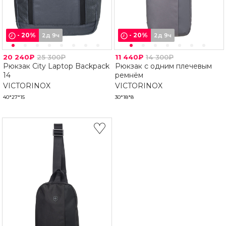
-
20
%
-
20
%
2д 9ч
2д 9ч
20 240₽
25 300₽
11 440₽
14 300₽
Рюкзак City Laptop Backpack
Рюкзак с одним плечевым
14
ремнём
VICTORINOX
VICTORINOX
40*27*15
30*18*8