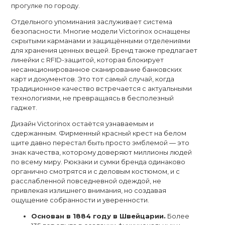
прогулке по городу.
Отдельного упоминания заслуживает система
безопасности. Многие модели Victorinox оснащены
скрытыми карманами и защищёнными отделениями
для хранения ценных вещей. Бренд также предлагает
линейки с RFID-защитой, которая блокирует
несанкционированное сканирование банковских
карт и документов. Это тот самый случай, когда
традиционное качество встречается с актуальными
технологиями, не превращаясь в бесполезный
гаджет.
Дизайн Victorinox остаётся узнаваемым и
сдержанным. Фирменный красный крест на белом
щите давно перестал быть просто эмблемой — это
знак качества, которому доверяют миллионы людей
по всему миру. Рюкзаки и сумки бренда одинаково
органично смотрятся и с деловым костюмом, и с
расслабленной повседневной одеждой, не
привлекая излишнего внимания, но создавая
ощущение собранности и уверенности.
Основан в 1884 году в Швейцарии.
Более