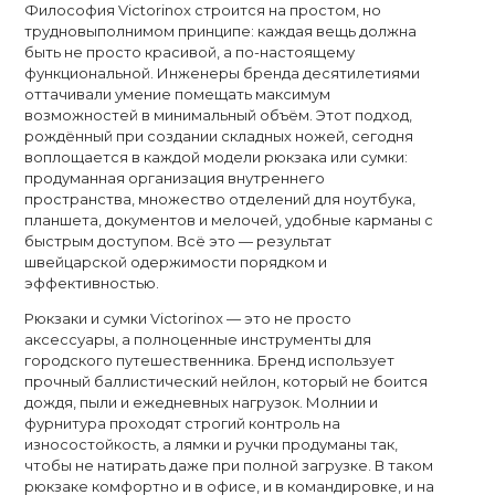
Философия Victorinox строится на простом, но
трудновыполнимом принципе: каждая вещь должна
быть не просто красивой, а по-настоящему
функциональной. Инженеры бренда десятилетиями
оттачивали умение помещать максимум
возможностей в минимальный объём. Этот подход,
рождённый при создании складных ножей, сегодня
воплощается в каждой модели рюкзака или сумки:
продуманная организация внутреннего
пространства, множество отделений для ноутбука,
планшета, документов и мелочей, удобные карманы с
быстрым доступом. Всё это — результат
швейцарской одержимости порядком и
эффективностью.
Рюкзаки и сумки Victorinox — это не просто
аксессуары, а полноценные инструменты для
городского путешественника. Бренд использует
прочный баллистический нейлон, который не боится
дождя, пыли и ежедневных нагрузок. Молнии и
фурнитура проходят строгий контроль на
износостойкость, а лямки и ручки продуманы так,
чтобы не натирать даже при полной загрузке. В таком
рюкзаке комфортно и в офисе, и в командировке, и на