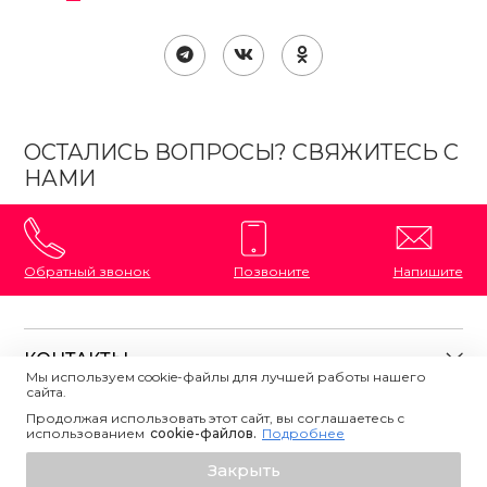
ОСТАЛИСЬ ВОПРОСЫ? СВЯЖИТЕСЬ С
НАМИ
Обратный звонок
Позвоните
Напишите
КОНТАКТЫ
Мы используем cookie-файлы для лучшей работы нашего
сайта.
8 (800) 333-87-72
Магазины на карте
Продолжая использовать этот сайт, вы соглашаетесь с
ПОЛЕЗНАЯ ИНФОРМАЦИЯ
Напишите нам
использованием
сookie-файлов.
Подробнее
О магазине
Закрыть
Контакты