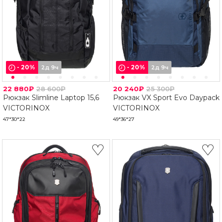
-
20
%
-
20
%
2д 9ч
2д 9ч
22 880₽
28 600₽
20 240₽
25 300₽
Рюкзак Slimline Laptop 15,6
Рюкзак VX Sport Evo Daypack
VICTORINOX
VICTORINOX
47*30*22
49*36*27