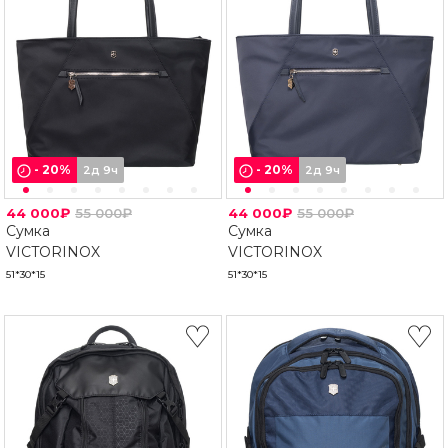
-
20
%
-
20
%
2д 9ч
2д 9ч
44 000₽
55 000₽
44 000₽
55 000₽
Сумка
Сумка
VICTORINOX
VICTORINOX
51*30*15
51*30*15